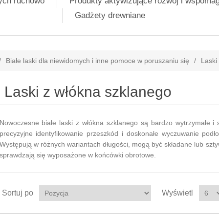
nych ruchowo
Produkty aktywizujące rozwój i wspoma
Gadżety drewniane
/
Białe laski dla niewidomych i inne pomoce w poruszaniu się
/
Laski
Laski z włókna szklanego
Nowoczesne białe laski z włókna szklanego są bardzo wytrzymałe i 
precyzyjne identyfikowanie przeszkód i doskonałe wyczuwanie podłoż
Występują w różnych wariantach długości, mogą być składane lub szty
sprawdzają się wyposażone w końcówki obrotowe.
Sortuj po
Wyświetl