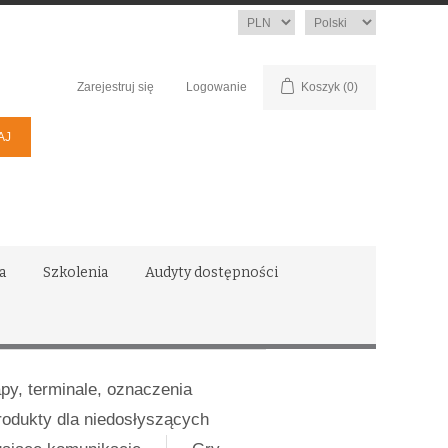
Waluta
Język
Zarejestruj się
Logowanie
Koszyk
(0)
a
Szkolenia
Audyty dostępności
apy, terminale, oznaczenia
rodukty dla niedosłyszących