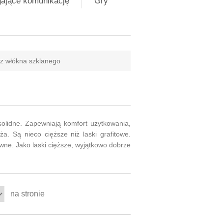
gające komunikację
Gry
 z włókna szklanego
solidne. Zapewniają komfort użytkowania,
a. Są nieco cięższe niż laski grafitowe.
wne. Jako laski cięższe, wyjątkowo dobrze
na stronie