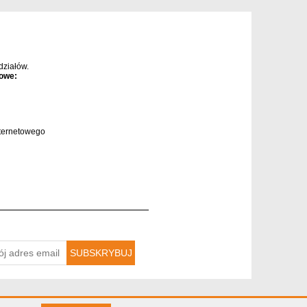
ziałów.
owe:
ternetowego