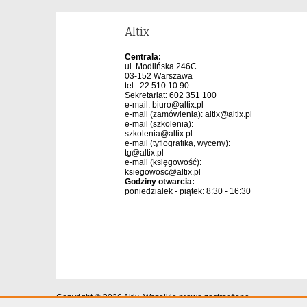
Altix
Centrala:
ul. Modlińska 246C
03-152 Warszawa
tel.: 22 510 10 90
Sekretariat: 602 351 100
e-mail:
biuro@altix.pl
e-mail (zamówienia):
altix@altix.pl
e-mail (szkolenia):
szkolenia@altix.pl
e-mail (tyflografika, wyceny):
tg@altix.pl
e-mail (księgowość):
ksiegowosc@altix.pl
Godziny otwarcia:
poniedziałek - piątek: 8:30 - 16:30
Copyright © 2026 Altix. Wszelkie prawa zastrzeżone.