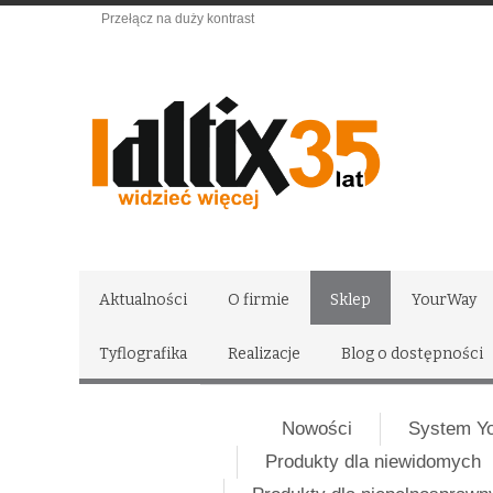
Przełącz na duży kontrast
Aktualności
O firmie
Sklep
YourWay
Tyflografika
Realizacje
Blog o dostępności
Nowości
System Y
Produkty dla niewidomych