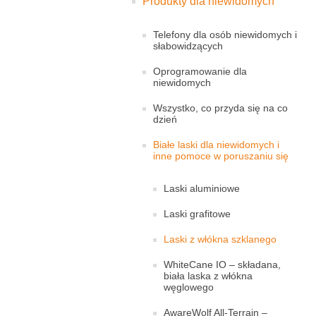
Produkty dla niewidomych
Telefony dla osób niewidomych i
słabowidzących
Oprogramowanie dla
niewidomych
Wszystko, co przyda się na co
dzień
Białe laski dla niewidomych i
inne pomoce w poruszaniu się
Laski aluminiowe
Laski grafitowe
Laski z włókna szklanego
WhiteCane IO – składana,
biała laska z włókna
węglowego
AwareWolf All-Terrain –