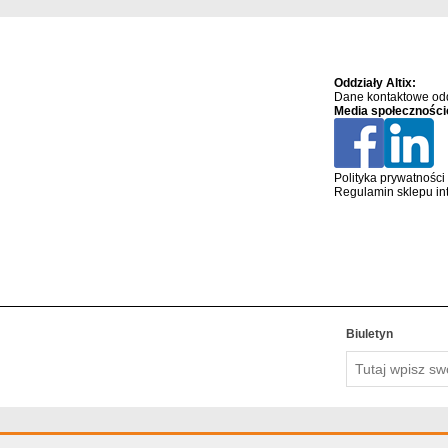
Oddziały Altix:
Dane kontaktowe odd
Media społeczności
Polityka prywatności
Regulamin sklepu in
Biuletyn
Tutaj
wpisz
swój
adres
email….