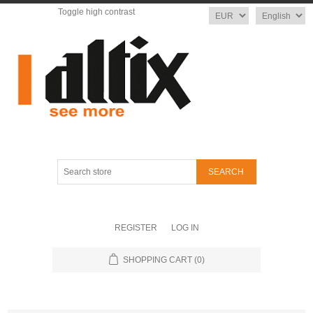
Toggle high contrast
Currency
Language
Search
store
REGISTER
LOG IN
SHOPPING CART
(0)