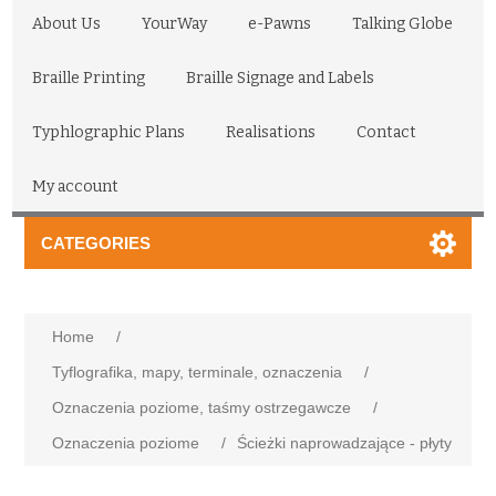
About Us
YourWay
e-Pawns
Talking Globe
Braille Printing
Braille Signage and Labels
Typhlographic Plans
Realisations
Contact
My account
CATEGORIES
Home
/
Tyflografika, mapy, terminale, oznaczenia
/
Oznaczenia poziome, taśmy ostrzegawcze
/
Oznaczenia poziome
/
Ścieżki naprowadzające - płyty