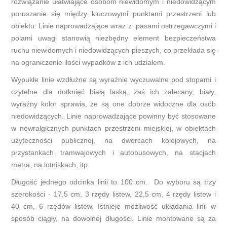
rozwiązanie ułatwiające osobom niewidomym i niedowidzącym
poruszanie się między kluczowymi punktami przestrzeni lub
obiektu. Linie naprowadzające wraz z pasami ostrzegawczymi i
polami uwagi stanowią niezbędny element bezpieczeństwa
ruchu niewidomych i niedowidzących pieszych, co przekłada się
na ograniczenie ilości wypadków z ich udziałem.
Wypukłe linie wzdłużne są wyraźnie wyczuwalne pod stopami i
czytelne dla dotknięć białą laską, zaś ich zalecany, biały,
wyraźny kolor sprawia, że są one dobrze widoczne dla osób
niedowidzących. Linie naprowadzające powinny być stosowane
w newralgicznych punktach przestrzeni miejskiej, w obiektach
użyteczności publicznej, na dworcach kolejowych, na
przystankach tramwajowych i autobusowych, na stacjach
metra, na lotniskach, itp.
Długość jednego odcinka linii to 100 cm. Do wyboru są trzy
szerokości - 17,5 cm, 3 rzędy listew, 22,5 cm, 4 rzędy listew i
40 cm, 6 rzędów listew. Istnieje możliwość układania linii w
sposób ciągły, na dowolnej długości. Linie montowane są za