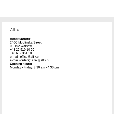
Altix
Headquarters
:
246C Modlinska Street
03-152 Warsaw
+48 22 510 10 90
+48 602 351 100
e-mail:
office@altix.pl
e-mail (orders):
altix@altix.pl
Opening hours:
Monday - Friday: 8:30 am - 4:30 pm