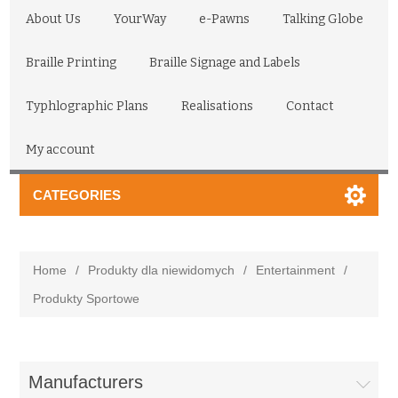
About Us
YourWay
e-Pawns
Talking Globe
Braille Printing
Braille Signage and Labels
Typhlographic Plans
Realisations
Contact
My account
CATEGORIES
Home
/
Produkty dla niewidomych
/
Entertainment
/
Produkty Sportowe
Manufacturers