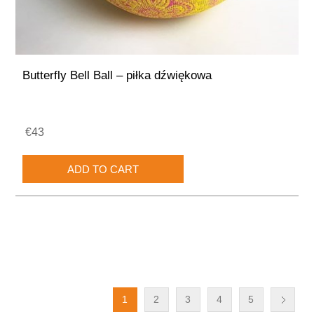
Butterfly Bell Ball – piłka dźwiękowa
€43
1
2
3
4
5