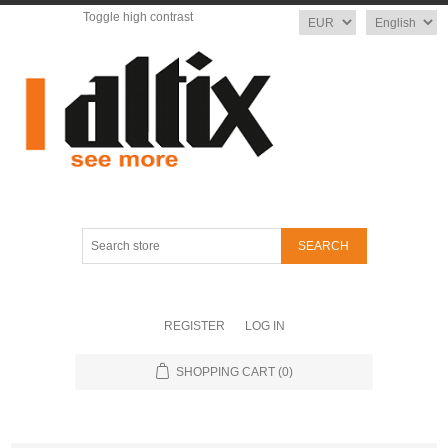
Toggle high contrast
Currency
Language
Search
store
REGISTER
LOG IN
SHOPPING CART
(0)