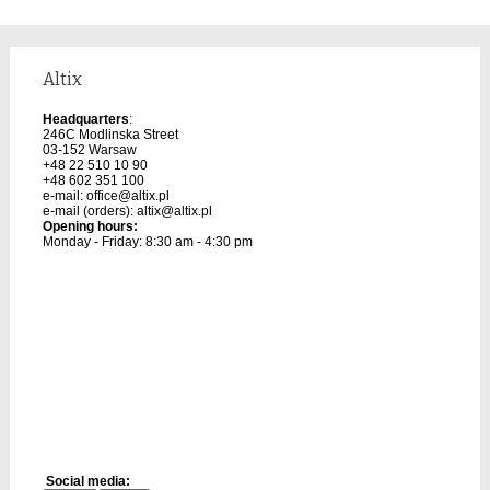
Altix
Headquarters
:
246C Modlinska Street
03-152 Warsaw
+48 22 510 10 90
+48 602 351 100
e-mail:
office@altix.pl
e-mail (orders):
altix@altix.pl
Opening hours:
Monday - Friday: 8:30 am - 4:30 pm
Social media: