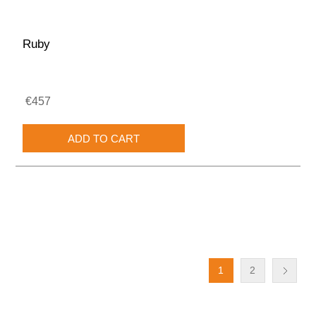
Ruby
€457
1
2