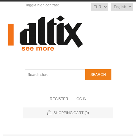
Toggle high contrast
Currency
Language
Search
store
REGISTER
LOG IN
SHOPPING CART
(0)