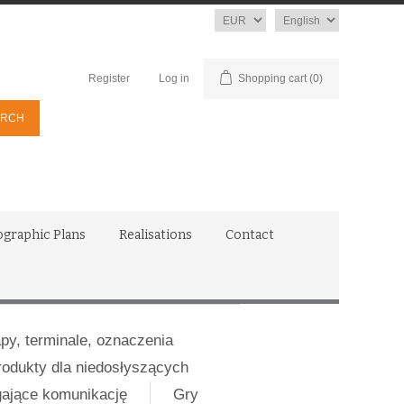
Currency
Language
Register
Log in
Shopping cart
(0)
ographic Plans
Realisations
Contact
apy, terminale, oznaczenia
rodukty dla niedosłyszących
gające komunikację
Gry