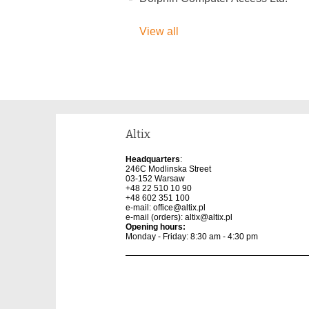
View all
Altix
Headquarters
:
246C Modlinska Street
03-152 Warsaw
+48 22 510 10 90
+48 602 351 100
e-mail:
office@altix.pl
e-mail (orders):
altix@altix.pl
Opening hours:
Monday - Friday: 8:30 am - 4:30 pm