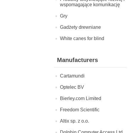
wspomagające komunikację
Gry
Gadżety drewniane
White canes for blind
Manufacturers
Cartamundi
Optelec BV
Bierley.com Limited
Freedom Scientific
Altix sp. z o.o.
Dolphin Computer Access Ltd.