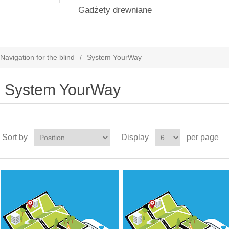
Gadżety drewniane
Navigation for the blind
/
System YourWay
System YourWay
Sort by
Display
per page