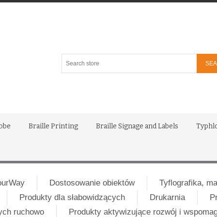
Search
store
lobe
Braille Printing
Braille Signage and Labels
Typhl
ourWay
Dostosowanie obiektów
Tyflografika, m
Produkty dla słabowidzących
Drukarnia
P
nych ruchowo
Produkty aktywizujące rozwój i wspoma