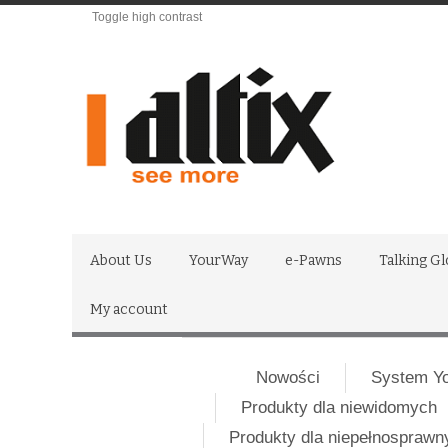
Toggle high contrast
About Us
YourWay
e-Pawns
Talking G
My account
Nowości
System Y
Produkty dla niewidomych
Produkty dla niepełnospraw