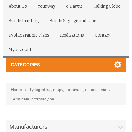
About Us
YourWay
e-Pawns
Talking Globe
Braille Printing
Braille Signage and Labels
Typhlographic Plans
Realisations
Contact
My account
CATEGORIES
Home
/
Tyflografika, mapy, terminale, oznaczenia
/
Terminale informacyjne
Manufacturers