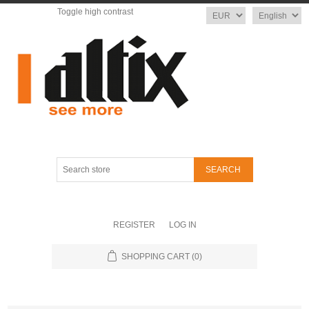
Toggle high contrast
Currency
Language
Search
store
REGISTER
LOG IN
SHOPPING CART
(0)