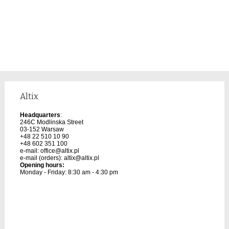
Altix
Headquarters
:
246C Modlinska Street
03-152 Warsaw
+48 22 510 10 90
+48 602 351 100
e-mail:
office@altix.pl
e-mail (orders):
altix@altix.pl
Opening hours:
Monday - Friday: 8:30 am - 4:30 pm