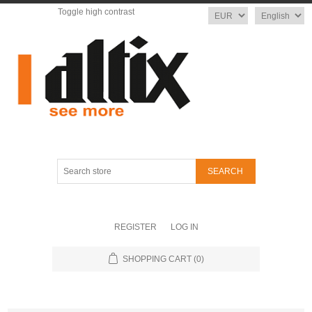
Toggle high contrast
Currency
Language
Search
store
REGISTER
LOG IN
SHOPPING CART
(0)