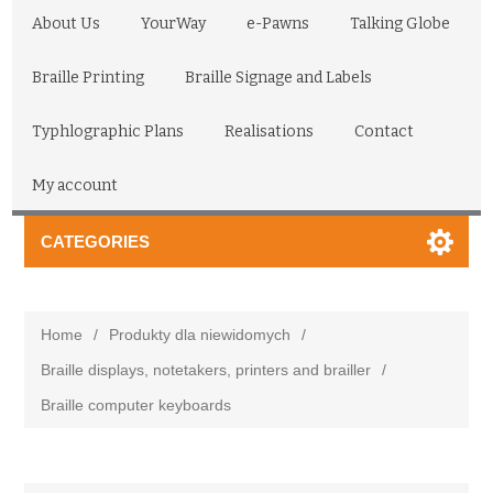
About Us
YourWay
e-Pawns
Talking Globe
Braille Printing
Braille Signage and Labels
Typhlographic Plans
Realisations
Contact
My account
CATEGORIES
Home
/
Produkty dla niewidomych
/
Braille displays, notetakers, printers and brailler
/
Braille computer keyboards