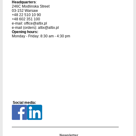
Headquarters
:
246C Modlinska Street
03-152 Warsaw
+48 22 510 10 90
+48 602 351 100
e-mail:
office@altix.pl
e-mail (orders):
altix@altix.pl
Opening hours:
Monday - Friday: 8:30 am - 4:30 pm
Social media:
Newsletter