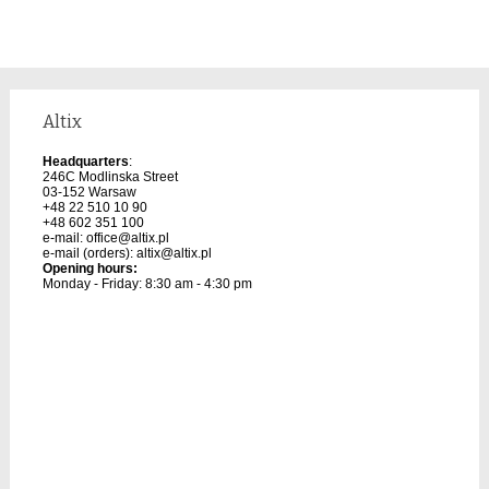
Altix
Headquarters
:
246C Modlinska Street
03-152 Warsaw
+48 22 510 10 90
+48 602 351 100
e-mail:
office@altix.pl
e-mail (orders):
altix@altix.pl
Opening hours:
Monday - Friday: 8:30 am - 4:30 pm