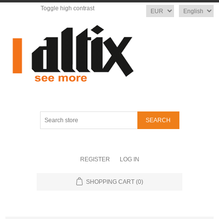
Toggle high contrast
Currency
Language
Search
store
REGISTER
LOG IN
SHOPPING CART
(0)