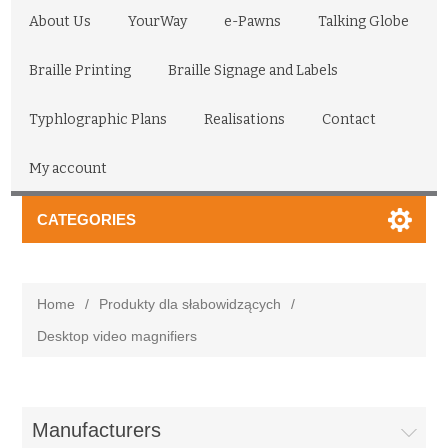
About Us
YourWay
e-Pawns
Talking Globe
Braille Printing
Braille Signage and Labels
Typhlographic Plans
Realisations
Contact
My account
CATEGORIES
Home
/
Produkty dla słabowidzących
/
Desktop video magnifiers
Manufacturers