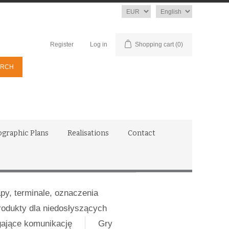
Currency
Language
Register
Log in
Shopping cart
(0)
ographic Plans
Realisations
Contact
apy, terminale, oznaczenia
rodukty dla niedosłyszących
gające komunikację
Gry