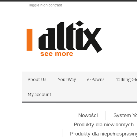
Toggle high contrast
About Us
YourWay
e-Pawns
Talking G
My account
Nowości
System Y
Produkty dla niewidomych
Produkty dla niepełnospraw