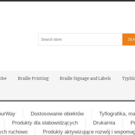
Search
store
lobe
Braille Printing
Braille Signage and Labels
Typhl
ourWay
Dostosowanie obiektów
Tyflografika, m
Produkty dla słabowidzących
Drukarnia
P
nych ruchowo
Produkty aktywizujące rozwój i wspoma